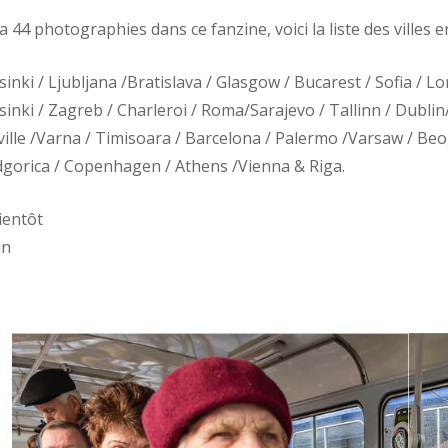
y a 44 photographies dans ce fanzine, voici la liste des villes 
sinki / Ljubljana /Bratislava / Glasgow / Bucarest / Sofia / L
sinki / Zagreb / Charleroi / Roma/Sarajevo / Tallinn / Dublin
ville /Varna / Timisoara / Barcelona / Palermo /Varsaw / Beog
gorica / Copenhagen / Athens /Vienna & Riga.
ientôt
in