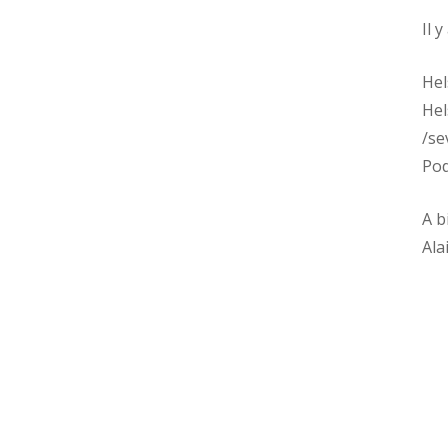
Il 
Hel
Hel
/se
Pod
A b
Ala