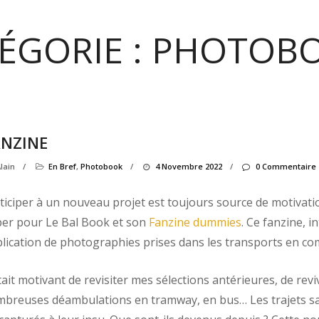
ÉGORIE :
PHOTOB
ANZINE
lain
/
En Bref
,
Photobook
/
4 Novembre 2022
/
0 Commentaire
ticiper à un nouveau projet est toujours source de motivation.
er pour Le Bal Book et son
Fanzine dummies
. Ce fanzine, 
lication de photographies prises dans les transports en c
tait motivant de revisiter mes sélections antérieures, de re
breuses déambulations en tramway, en bus… Les trajets sa