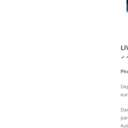
LI
A
Pho
Dep
eur
Dan
par
Aut