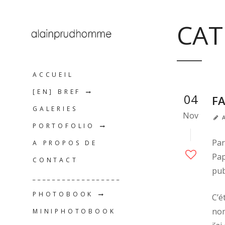
CAT
ACCUEIL
[EN] BREF
04
F
GALERIES
Nov
A
PORTOFOLIO
Par
A PROPOS DE
Pap
CONTACT
pub
__________________
PHOTOBOOK
C’é
nom
MINIPHOTOBOOK