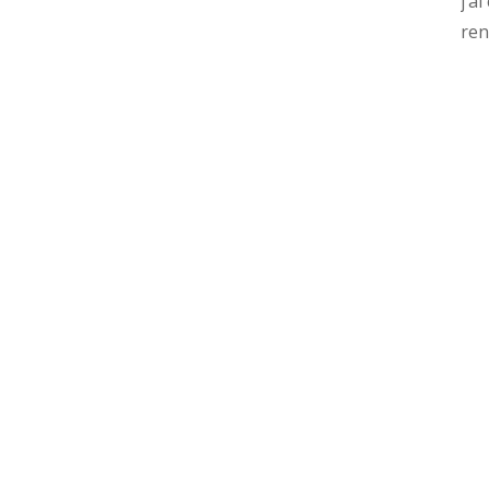
j’a
ren