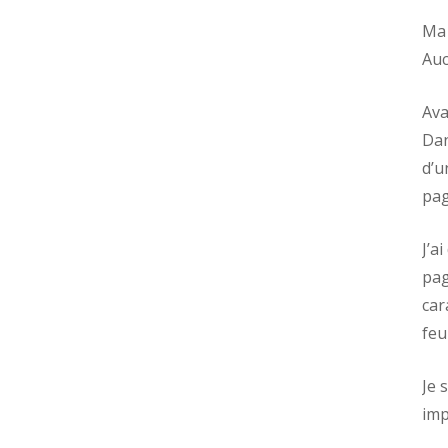
Ma 
Auc
Ava
Dan
d’u
pag
J’a
pag
car
feu
Je 
imp