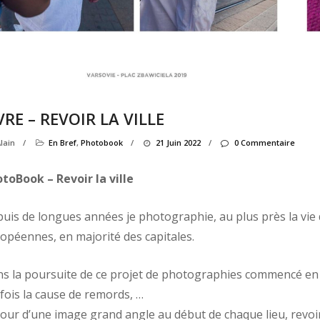
VRE – REVOIR LA VILLE
lain
/
En Bref
,
Photobook
/
21 Juin 2022
/
0 Commentaire
toBook – Revoir la ville
uis de longues années je photographie, au plus près la vie d
opéennes, en majorité des capitales.
s la poursuite de ce projet de photographies commencé en 20
fois la cause de remords, …
our d’une image grand angle au début de chaque lieu, revoir la